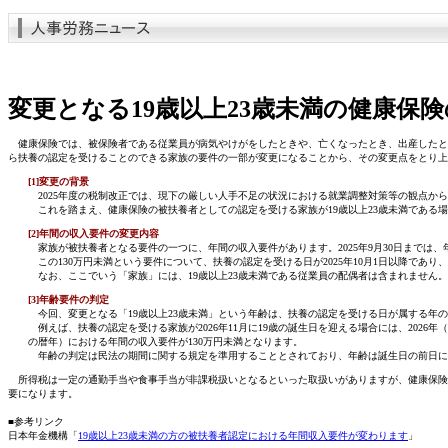
変更となる19歳以上23歳未満の健康保
健康保険では、被保険者である従業員が病気やけがをしたときや、亡くなったとき、出産したとき
ら扶養の認定を受けることのできる家族の要件の一部が変更になることから、その変更点をとり上
[1]変更の背景
2025年度の税制改正では、現下の厳しい人手不足の状況における就業調整対策等の観点から
これを踏まえ、健康保険の被扶養者としての認定を受ける家族が19歳以上23歳未満である
[2]年間の収入要件の変更内容
家族が被扶養者となる要件の一つに、年間の収入要件があります。2025年9月30日までは、年
この130万円未満という要件について、扶養の認定を受ける日が2025年10月1日以降であり
なお、ここでいう「家族」には、19歳以上23歳未満である従業員の配偶者は含まれません
[3]年齢要件の判定
今回、変更となる「19歳以上23歳未満」という年齢は、扶養の認定を受ける日が属する年の1
例えば、扶養の認定を受ける家族が2026年11月に19歳の誕生日を迎える場合には、2026年（1
の暦年）における年間の収入要件が130万円未満となります。
年齢の判定は民法の期間に関する規定を準用することとされており、年齢は誕生日の前日にお
所得税は一定の通勤手当や食事手当が非課税扱いとなるといった取扱いがありますが、健康保険
要になります。
■参考リンク
日本年金機構「
19歳以上23歳未満の方の被扶養者認定における年間収入要件が変わります
」