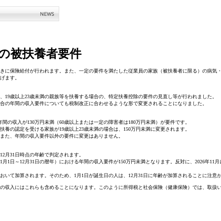
険の被扶養者要件
に保険給付が行われます。また、一定の要件を満たした従業員の家族（被扶養者に限る）の病気・
げます。
、19歳以上23歳未満の親族等を扶養する場合の、特定扶養控除の要件の見直し等が行われました。
場合の年間の収入要件についても税制改正に合わせるような形で変更されることになりました。
間の収入が130万円未満（60歳以上または一定の障害者は180万円未満）が要件です。
、扶養の認定を受ける家族が19歳以上23歳未満の場合は、150万円未満に変更されます。
。また、年間の収入要件以外の要件に変更はありません。
2月31日時点の年齢で判定されます。
月1日～12月31日の暦年）における年間の収入要件が150万円未満となります。反対に、2026年11月に
いて加算されます。そのため、1月1日が誕生日の人は、12月31日に年齢が加算されることに注意
の収入にはこれらも含めることになります。このように所得税と社会保険（健康保険）では、取扱い