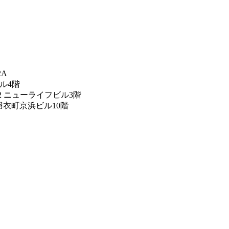
2A
ビル4階
12 ニューライフビル3階
 羽衣町京浜ビル10階